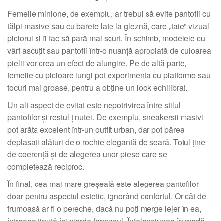
Femeile minione, de exemplu, ar trebui să evite pantofii cu
tălpi masive sau cu barete late la gleznă, care „taie” vizual
piciorul și îl fac să pară mai scurt. În schimb, modelele cu
vârf ascuțit sau pantofii într-o nuanță apropiată de culoarea
pielii vor crea un efect de alungire. Pe de altă parte,
femeile cu picioare lungi pot experimenta cu platforme sau
tocuri mai groase, pentru a obține un look echilibrat.
Un alt aspect de evitat este nepotrivirea între stilul
pantofilor și restul ținutei. De exemplu, sneakersii masivi
pot arăta excelent într-un outfit urban, dar pot părea
deplasați alături de o rochie elegantă de seară. Totul ține
de coerență și de alegerea unor piese care se
completează reciproc.
În final, cea mai mare greșeală este alegerea pantofilor
doar pentru aspectul estetic, ignorând confortul. Oricât de
frumoasă ar fi o pereche, dacă nu poți merge lejer în ea,
întreaga ținută își pierde farmecul. Înțelepciunea în modă