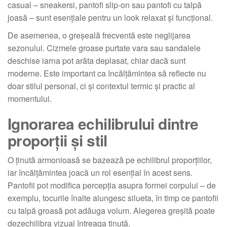
casual – sneakersi, pantofi slip-on sau pantofi cu talpă
joasă – sunt esențiale pentru un look relaxat și funcțional.
De asemenea, o greșeală frecventă este neglijarea
sezonului. Cizmele groase purtate vara sau sandalele
deschise iarna pot arăta deplasat, chiar dacă sunt
moderne. Este important ca încălțămintea să reflecte nu
doar stilul personal, ci și contextul termic și practic al
momentului.
Ignorarea echilibrului dintre
proporții și stil
O ținută armonioasă se bazează pe echilibrul proporțiilor,
iar încălțămintea joacă un rol esențial în acest sens.
Pantofii pot modifica percepția asupra formei corpului – de
exemplu, tocurile înalte alungesc silueta, în timp ce pantofii
cu talpă groasă pot adăuga volum. Alegerea greșită poate
dezechilibra vizual întreaga ținută.