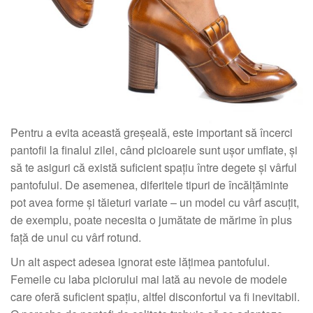
Pentru a evita această greșeală, este important să încerci
pantofii la finalul zilei, când picioarele sunt ușor umflate, și
să te asiguri că există suficient spațiu între degete și vârful
pantofului. De asemenea, diferitele tipuri de încălțăminte
pot avea forme și tăieturi variate – un model cu vârf ascuțit,
de exemplu, poate necesita o jumătate de mărime în plus
față de unul cu vârf rotund.
Un alt aspect adesea ignorat este lățimea pantofului.
Femeile cu laba piciorului mai lată au nevoie de modele
care oferă suficient spațiu, altfel disconfortul va fi inevitabil.