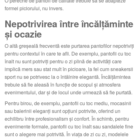
O pereche de pantofi de calitate trebuie să se adapteze
formei piciorului, nu invers.
Nepotrivirea între încălțăminte
și ocazie
O altă greșeală frecventă este purtarea pantofilor nepotriviți
pentru contextul în care te afli. De exemplu, pantofii cu toc
înalt nu sunt potriviți pentru o zi plină de activități care
implică mers sau stat mult în picioare, la fel cum sneakersii
sport nu se potrivesc la o întâlnire elegantă. Încălțămintea
trebuie să fie aleasă în funcție de scopul și atmosfera
evenimentului, dar și de locul unde urmează să fie purtată.
Pentru birou, de exemplu, pantofii cu toc mediu, mocasinii
sau balerinii eleganți sunt opțiuni potrivite, oferind un
echilibru între profesionalism și confort. În schimb, pentru
evenimente formale, pantofii cu toc înalt sau sandalele fine
sunt o alegere mai potrivită. În viața de zi cu zi, modelele