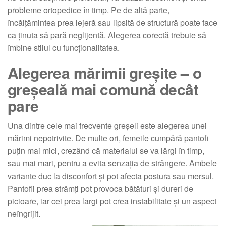
probleme ortopedice în timp. Pe de altă parte,
încălțămintea prea lejeră sau lipsită de structură poate face
ca ținuta să pară neglijentă. Alegerea corectă trebuie să
îmbine stilul cu funcționalitatea.
Alegerea mărimii greșite – o
greșeală mai comună decât
pare
Una dintre cele mai frecvente greșeli este alegerea unei
mărimi nepotrivite. De multe ori, femeile cumpără pantofi
puțin mai mici, crezând că materialul se va lărgi în timp,
sau mai mari, pentru a evita senzația de strângere. Ambele
variante duc la disconfort și pot afecta postura sau mersul.
Pantofii prea strâmți pot provoca bătături și dureri de
picioare, iar cei prea largi pot crea instabilitate și un aspect
neîngrijit.