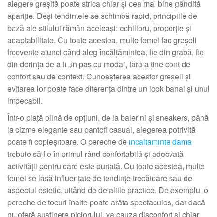
alegere greșită poate strica chiar și cea mai bine gândită
apariție. Deși tendințele se schimbă rapid, principiile de
bază ale stilului rămân aceleași: echilibru, proporție și
adaptabilitate. Cu toate acestea, multe femei fac greșeli
frecvente atunci când aleg încălțămintea, fie din grabă, fie
din dorința de a fi „în pas cu moda”, fără a ține cont de
confort sau de context. Cunoașterea acestor greșeli și
evitarea lor poate face diferența dintre un look banal și unul
impecabil.
Într-o piață plină de opțiuni, de la balerini și sneakers, până
la cizme elegante sau pantofi casual, alegerea potrivită
poate fi copleșitoare. O pereche de
incaltaminte dama
trebuie să fie în primul rând confortabilă și adecvată
activității pentru care este purtată. Cu toate acestea, multe
femei se lasă influențate de tendințe trecătoare sau de
aspectul estetic, uitând de detaliile practice. De exemplu, o
pereche de tocuri înalte poate arăta spectaculos, dar dacă
nu oferă susținere piciorului, va cauza disconfort și chiar